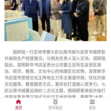
调研组一行实地考察七彩云南书城与呈贡书城转型
升级和生产经营情况，与相关负责人深入交流。调研组
指出，昆明新华书店呈贡分公司要立足所在呈贡区政
治、经济、教育、文化中心的地理区位优势，发挥新华
书店宣传思想文化主阵地主力军主渠道作用，优化升级
文化服务、教育服务方式，差异化打造核心竞争力。七
彩云南书城要运用好二次元主题，围绕顾客体验升级打
造周末集市等沉浸式文化交互体验场景。要摒弃“大而
全”及固化的布局模式，结合区域特点，发挥员工主观
首页
新华甄选
联系
能动性，实现“一店一品，一店一韵”的个性化经营模